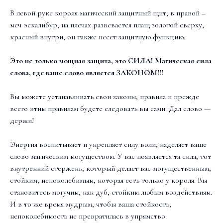
В левой руке короля магический защитный щит, в правой –
меч эскалибур, на плечах развевается плащ золотой сверху,
красный внутри, он также несет защитную функцию.
Это не только мощная защита, это СИЛА! Магическая сила
слова, где ваше слово является ЗАКОНОМ!!!
Вы можете устанавливать свои законы, правила и прежде
всего этим правилам будете следовать вы сами. Дал слово —
держи!
Энергия воспитывает и укрепляет силу воли, наделяет ваше
слово магическим могуществом. У вас появляется та сила, тот
внутренний стержень, который делает вас могущественным,
стойким, непоколебимым, которая есть только у короля. Вы
становитесь могучим, как дуб, стойким любым воздействиям.
И в то же время мудрым, чтобы ваша стойкость,
непоколебимость не превратилась в упрямство.