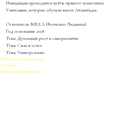
Инициация проводится путём прямого ченнелинга
Учителями, которые обучали магов Атлантиды.
Основатель: MILLA (Волченко Людмила)
Год основания: 2018
Тема: Духовный рост и саморазвитие
Тема: Сила и успех
Тема: Универсально
Ченнелинг-инициация
Отзывы
Ченнелинг-инициация
Ченнелинг-инициация – это настройка на энергетический канал
при сопровождении Высших Сил в режиме аудиозвонка. После
настройки вы получите запись практики, сохраняющую все
проведенные процессы, вы сможете использовать эту практику
многократно. Ченнелинг-инициация усиливает настройку,
помогает быстрее и качественней проработать канал, в случае
долгого отсутствия практики помогает быстро восстановить или
обновить настройку. Кроме того, во время этого вида инициации,