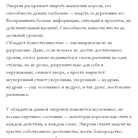
Энергия раскрывает широту мышления короля, его
способность думать глобально — видеть за деревьями лес.
Воспринимать больше информации, ситуаций и проектов, их
действительный масштаб. Способность вывести что-то на
должный уровень.
Обладает божественностью — она направлена не на
разрушение. Даже, если человек не достиг достаточного
уровня, он все равно поднимется в своем развитии на одну
ступень, но не резко, разрушительно для себя и
окружающих, скакнет вверх, а просто вырастет:
неуверенный станет уверенным, уверенный — мудрым,
мудрый — еще осознаннее и мудрее, и так далее, постепенно
развиваясь.
У обладателя данной энергией появляется неуловимое, но
весьма ощутимое состояние — некоторая королевская стать в
каждом действии, в каждом слове. Энергия ставит акцент на
чувстве собственного достоинства, чести, благородстве,