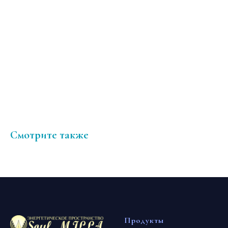
пеликана эта часть ощущалась! Но все комфортно. Когда меч
дали, тут же дали инфу: он будет любой, по запросу: железный,
огненный, энергетический, какой нужно по ситуации... когда щит
дали инфа: броня, тяжелый, но для хозяина легче пуха)) печать
дали: запечатывать СЛОВО, которое теперь ЗАКОН, наделенное
Магической СИЛОЙ Короля. Я в Восторге и Восхищении!!! Это
надо прочуствовать конечно! Я благодарю ВС, Людмилу,
особеннл за чуткое отношение к своим ученикам, человечность,
внимание и эти ЛИЧНЫЕ передачи настроек, очень МОЩНО!!!
Смотрите также
Продукты