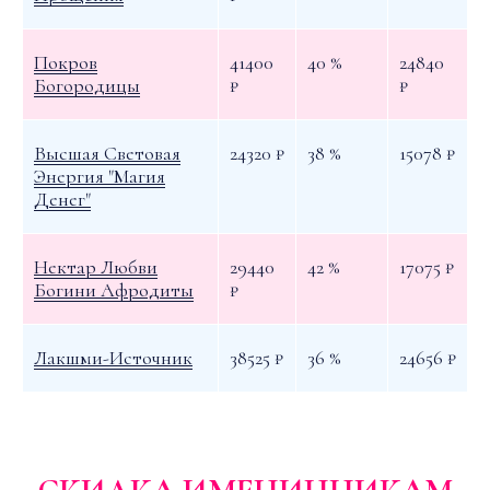
Покров
41400
40 %
24840
Богородицы
₽
₽
Высшая Световая
24320 ₽
38 %
15078 ₽
Энергия "Магия
Денег"
Нектар Любви
29440
42 %
17075 ₽
Богини Афродиты
₽
Лакшми-Источник
38525 ₽
36 %
24656 ₽