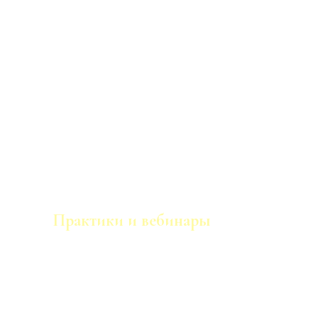
Практики и вебинары
Видео-записи проведенных вебинаров,
ченнелингов и практик. В записях
сохраняются все энергетические процессы.