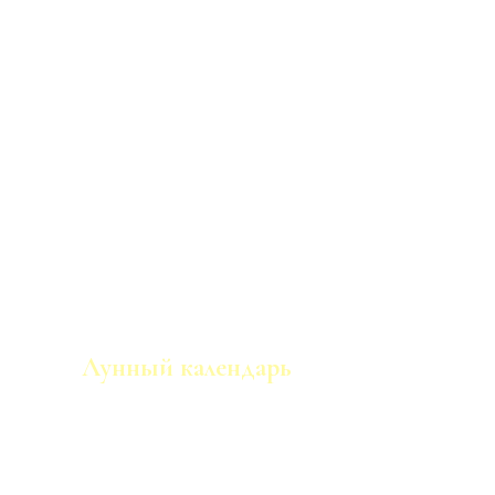
Лунный календарь
Описания лунных дней, фаз, луны в знаках
зодиака.