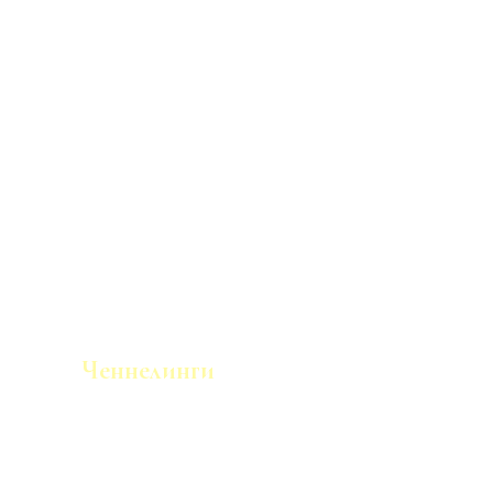
Ченнелинги
Послания и информация по определенной
теме, а также короткие ченнелинги из бесед.