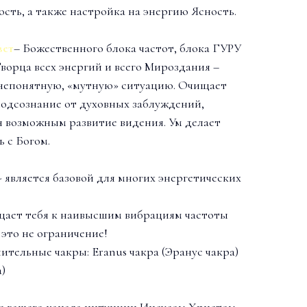
сть, а также настройка на энергию Ясность.
вет
– Божественного блока частот, блока ГУРУ
Творца всех энергий и всего Мироздания –
 непонятную, «мутную» ситуацию. Очищает
подсознание от духовных заблуждений,
я возможным развитие видения. Ум делает
ь с Богом.
- является базовой для многих энергетических
.
бщает тебя к наивысшим вибрациям частоты
 это не ограничение!
тельные чакры: Eranus чакра (Эранус чакра)
а)
е вашего канала интуиции Иисусом Христом,