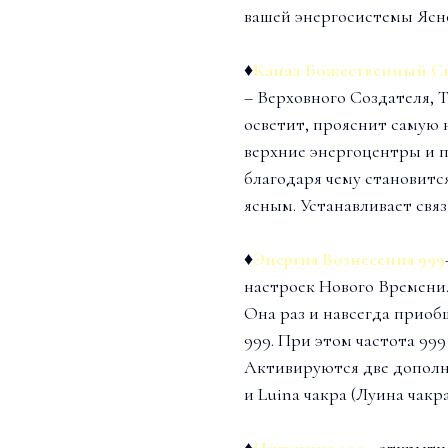
вашей энергосистемы Ясно
♦
Канал Божественный С
– Верховного Создателя, 
осветит, прояснит самую
верхние энергоцентры и 
благодаря чему становитс
ясным. Устанавливает связ
♦
Энергия Вознесения 999
настроек Нового Времени
Она раз и навсегда прио
999. При этом частота 999
Активируются две дополни
и Luina чакра (Луина чакр
♦
Интуиция 999
– открыти