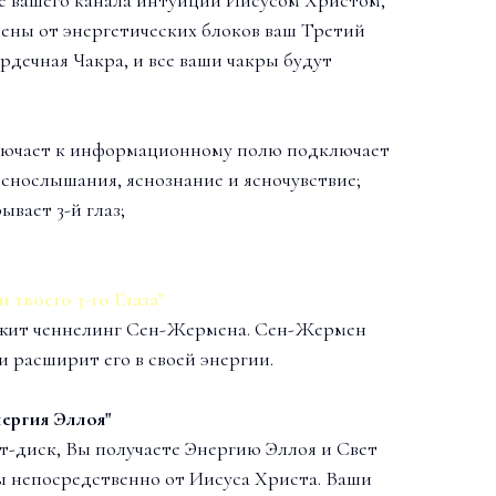
ены от энергетических блоков ваш Третий
рдечная Чакра, и все ваши чакры будут
лючает к информационному полю подключает
яснослышания, яснознание и ясночувствие;
вает 3-й глаз;
твоего 3-го Глаза"
ржит ченнелинг Сен-Жермена. Сен-Жермен
и расширит его в своей энергии.
ергия Эллоя"
т-диск, Вы получаете Энергию Эллоя и Свет
ы непосредственно от Иисуса Христа. Ваши