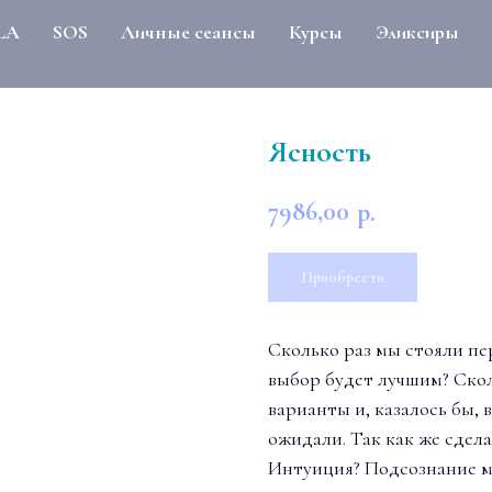
LA
SOS
Личные сеансы
Курсы
Эликсиры
Ясность
7986,00
р.
Приобрести
Сколько раз мы стояли пе
выбор будет лучшим? Скол
варианты и, казалось бы, в
ожидали. Так как же сдел
Интуиция? Подсознание 