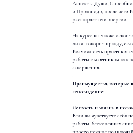
Аспекты Души, Способнос
и Прозонодо, после чего 
расширяет эти энергии.
На курсе вы также освоите
ли он говорит правду, если
Возможность практиковат
работы с маятником как во
завершения.
.
Преимущества, которые в
ясновидение:
Легкость и жизнь в поток
Если вы чувствуете себя 
работы, бесконечных спис
просто почаще подключайт