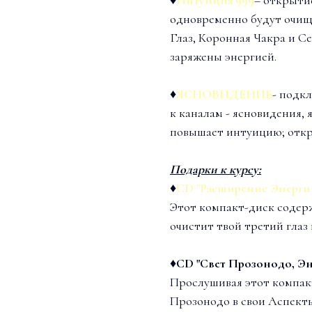
одновременно будут очищ
Глаз, Коронная Чакра и Се
заряжены энергией.
♦
ЯСНОВИДЕНИЕ
- подк
к каналам - ясновидения, 
повышает интуицию; откры
Подарки к курсу:
♦
CD "Расширение Энергии 
Этот компакт-диск соде
очистит твой третий глаз 
♦
CD "Свет Прозонодо, Эн
Прослушивая этот компак
Прозонодо в свои Аспект