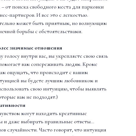
 – от поиска свободного места для парковки
ес-партнеров. И все это с легкостью.
тельно может быть приятным, но волнующим
нечной борьбы с обстоятельствами.
более значимые отношения
 голосу внутри вас, вы укрепляете свою связь
помогает вам сопереживать людям. Кроме
вам ощущать, что происходит с вашим
нтуицией вы будете лучшим любовником и
использовать свою интуицию, чтобы выявлять
оторые вам не подходят.)
еативности
чувством могут находить креативные
ы и даже выбирать правильные ответы…
ов случайности. Часто говорят, что интуиция