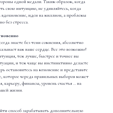
стороны одной медали. Таким образом, когда
ть свою интуицию, не удивляйтесь, когда
ь вдохновение, идеи на миллион, а проблемы
о без стресса.
гновенно
сегда знаете без тени сомнения, абсолютно
казывает вам ваше сердце. Все это возможно!
нтуиция, тем лучше, быстрее и точнее вы
туации, и тем чаще вы инстинктивно делаете
рь остановитесь на мгновение и представьте
е, которое череда правильных выборов может
, карьеру, финансы, уровень счастья … на
ашей жизни.
айти способ зарабатывать дополнительную