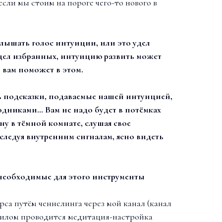
сли мы стоим на пороге чего-то нового в
слышать голос интуиции, или это удел
удел избранных, интуицию развить может
 вам поможет в этом.
ь подсказки, подаваемые нашей интуицией,
дниками… Вам не надо будет в потёмках
ну в тёмной комнате, слушая свое
следуя внутренним сигналам, ясно видеть
 необходимые для этого инструменты
рса путём ченнелинга через мой канал (канал
илом проводится медитация-настройка