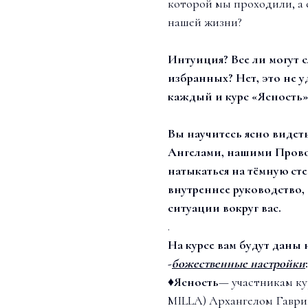
которой мы проходили, а е
нашей жизни?
Интуиция? Все ли могут 
избранных? Нет, это не 
каждый и курс «Ясность»
Вы научитесь ясно видет
Ангелами, нашими Прово
натыкаться на тёмную сте
внутреннее руководство, 
ситуации вокруг вас.
.
На курсе вам будут даны
-
божественные настройки
:
♦
Ясность
— участникам ку
MILLA) Архангелом Гаври