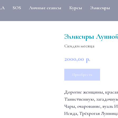
LA
SOS
Личные сеансы
Курсы
Эликсиры
Эликсиры Лунной
Скидки месяца
2000,00
р.
Приобрести
Дорогие женщины, красав
Таинственную, загадочну
Чары, очарование, вуаль 
Исида, Трёхрогая Лунница