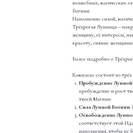
волшебных, магических э
Богини.
Наполнение силой, магиче
Трёхрогая Лунница – пок
женщину, её интересы, на
красоту, сияние женщины
Более подробно о Трёхро
Комплекс состоит из трёх
Пробуждение Лунной
пробуждение и рост т
твоей Магини.
Сила Лунной Богини
.
Освобождение Лунно
соответствует этой Ид
наполнения, чтобы не 