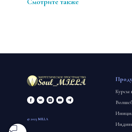
Смотрите также
Прод
Курсы 
Волше
Инициа
© 2023 MILLA
Индиви