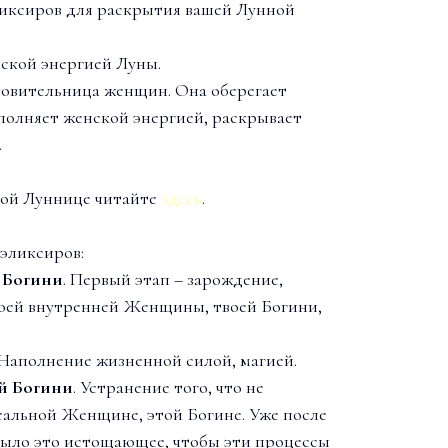
ликсиров для раскрытия вашей Лунной
ской энергией Луны.
ровительница женщин. Она оберегает
полняет женской энергией, раскрывает
.
гой Луннице читайте
здесь
.
 эликсиров:
 Богини
. Первый этап – зарождение,
воей внутренней Женщины, твоей Богини,
 Наполнение жизненной силой, магией.
й Богини
. Устранение того, что не
еальной Женщине, этой Богине. Уже после
было это истощающее, чтобы эти процессы