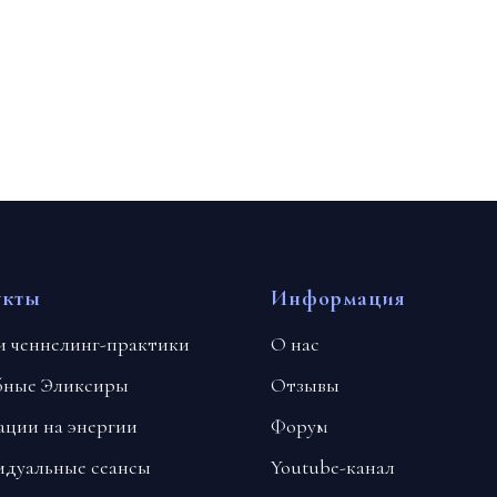
укты
Информация
и ченнелинг-практики
О нас
бные Эликсиры
Отзывы
ции на энергии
Форум
дуальные сеансы
Youtube-канал